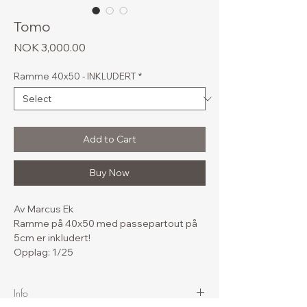
over 999,-
Tomo
Price
NOK 3,000.00
Ramme 40x50 - INKLUDERT
*
Add to Cart
Buy Now
Av Marcus Ek
Ramme på 40x50 med passepartout på
5cm er inkludert!
Opplag: 1/25
Info