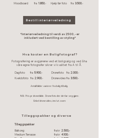
Moodboard fra
1.850
,-
Hjelp før foto fra
3.500
,-
Bestill interiørveiledning
*Interiørveiledning til verdi av 2500,- er
inkludert ved bestilling av styling*
Hva koster en Boligfotograf?
Fotografering er avgjørene ved et boligsalg og ved å ha
våre egne fotografer sikrer vi kvalitet fra A til Å.
Dagfoto fra
5.900
,-
Dronefoto fra
2.000
,-
Kveldsfoto fra
2.900
,-
Dronevideo fra
3.500
,-
Antall bilder varierer fra bolig til bolig.
NB: Pris pr dronebilde. Dronefoto der det lar seg gjøre.
Enkel dronevideo, inn/ut zoom
Tilleggspakker og diverse
Tilleggspakker
Balkong:
fra kr
2.500,-
Medium Terrasse:
fra kr
4.100
,-