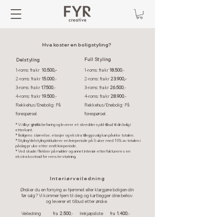
Hva koster en boligstyling?
Full Styling
Delstyling
1-roms: fra kr
10.500,-
1-roms: fra kr
18.500
,-
2-roms: fra kr
15.000
,-
2-roms: fra kr
23.900,-
3-roms: fra kr
17.500
,-
3-roms: fra kr
26.500
,-
4-roms: fra kr
19.500
,­-
4-roms: fra kr
28.900
,­-
Rekkehus/Enebolig: På
Rekkehus/Enebolig: På
forespørsel.
forespørsel.
*
Vi tilbyr
gratis
befaring og leverer et skreddersydd tilbud til din bolig i
etterkant.
*
Boligens størrelse, etasjer og ekstra tilleggsvalg kan påvirke totalen.
*
Styling/delstyling inkluderer en leieperiode på 5 uker med 15% av totalen i
påslag pr uke etter endt leieperiode.
*
Ved skade/flekker på møbler og annet interiør etterfaktureres en
ekstra kostnad for rens/erstatning.
Interiørveiledning
Ønsker du en fornying av hjemmet eller klargjøre boligen din
før salg? Vi kommer hjem til deg og kartlegger dine behov
og leverer et tilbud etter ønske.
Veiledning fra
2.500
,-
Innkjøpsliste fra
1.400
,-