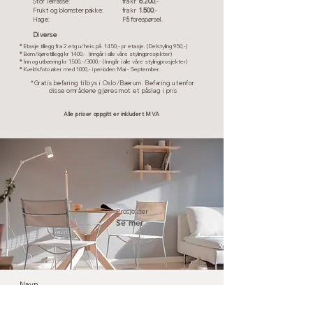
Stor Terrasse:
fra kr
6.200
,­-
Frukt og blomster pakke:
fra kr
1.500
,-
Hage:
På forespørsel.
Diverse
*
Etasje tillegg fra 2.etg u/heis på 1450,- pr etasje. (Delstyling 950,-)
*
Bom/kjøretillegg kr 1400,- (inngår i alle våre stylingprosjekter)
*
Inn og utbæring kr 1500,-/3000,- (Inngår i alle våre stylingprosjekter)
*
Kveldsfoto øker med 1000,- i perioden Mai - September.
*Gratis befaring tilbys i Oslo/Bærum. Befaring utenfor
disse områdene gjøres mot et påslag i pris
Alle priser oppgitt er inkludert MVA
Prosjekter
Se mer
Navn